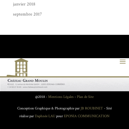
janvier 2018
septembre 2017
@2018 -
Mentions Légales
-
Plan de Site
Conception Graphique & Photographie par
JB ROUBINET
- Sité
réalise par
Daphnée LAU
pour
EPONIA COMMUNICATION