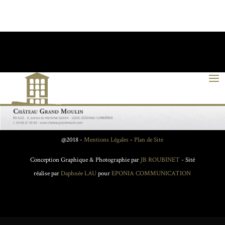
@2018 -
Mentions Légales
-
Plan de Site
Conception Graphique & Photographie par
JB ROUBINET
- Sité
réalise par
Daphnée LAU
pour
EPONIA COMMUNICATION