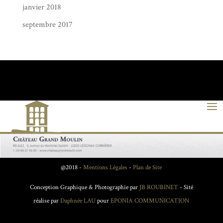
janvier 2018
septembre 2017
@2018 -
Mentions Légales
-
Plan de Site
Conception Graphique & Photographie par
JB ROUBINET
- Sité
réalise par
Daphnée LAU
pour
EPONIA COMMUNICATION