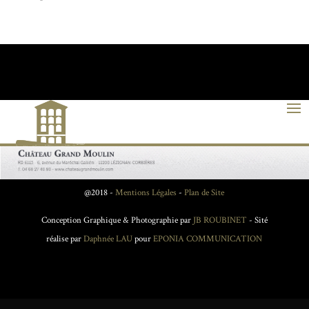
@2018 -
Mentions Légales
-
Plan de Site
Conception Graphique & Photographie par
JB ROUBINET
- Sité
réalise par
Daphnée LAU
pour
EPONIA COMMUNICATION