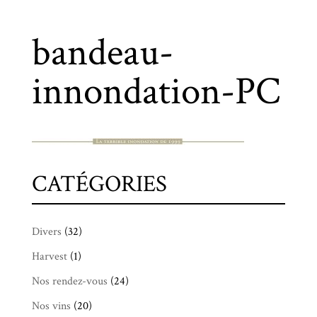
bandeau-
innondation-PC
CATÉGORIES
Divers
(32)
Harvest
(1)
Nos rendez-vous
(24)
Nos vins
(20)