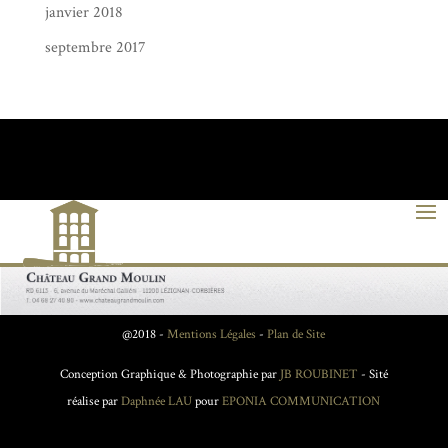
janvier 2018
septembre 2017
@2018 -
Mentions Légales
-
Plan de Site
Conception Graphique & Photographie par
JB ROUBINET
- Sité
réalise par
Daphnée LAU
pour
EPONIA COMMUNICATION