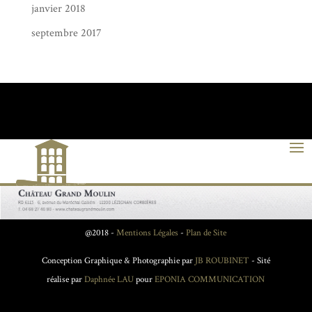
janvier 2018
septembre 2017
@2018 -
Mentions Légales
-
Plan de Site
Conception Graphique & Photographie par
JB ROUBINET
- Sité
réalise par
Daphnée LAU
pour
EPONIA COMMUNICATION