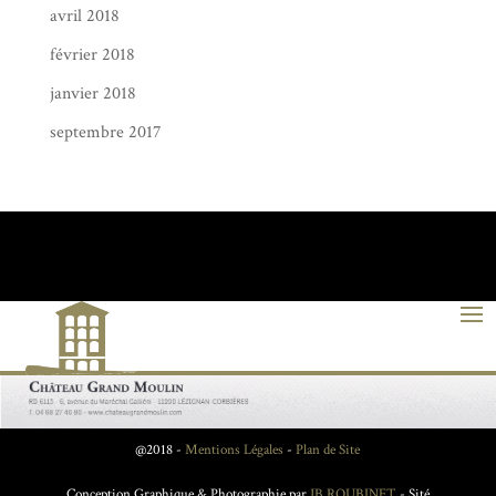
avril 2018
février 2018
janvier 2018
septembre 2017
@2018 -
Mentions Légales
-
Plan de Site
Conception Graphique & Photographie par
JB ROUBINET
- Sité