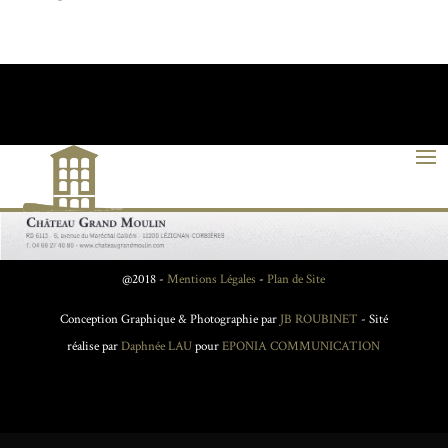
@2018 -
Mentions Légales
-
Plan de Site
Conception Graphique & Photographie par
JB ROUBINET
- Sité
réalise par
Daphnée LAU
pour
EPONIA COMMUNICATION