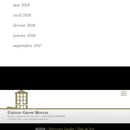
mai 2018
avril 2018
février 2018
janvier 2018
septembre 2017
@2018 -
Mentions Légales
-
Plan de Site