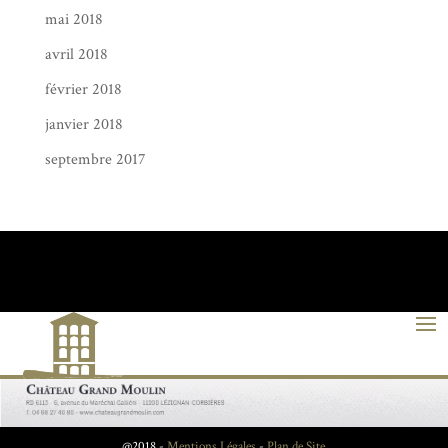
mai 2018
avril 2018
février 2018
janvier 2018
septembre 2017
@2018 -
Mentions Légales
-
Plan de Site