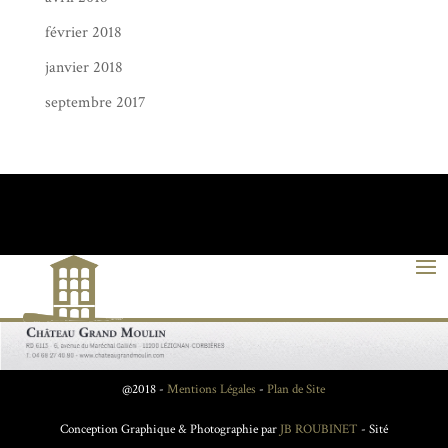
février 2018
janvier 2018
septembre 2017
@2018 -
Mentions Légales
-
Plan de Site
Conception Graphique & Photographie par
JB ROUBINET
- Sité