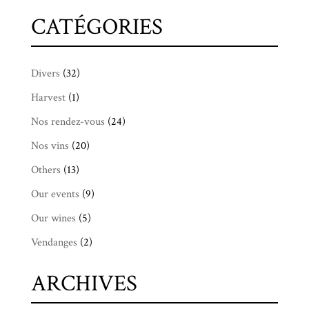
CATÉGORIES
Divers
(32)
Harvest
(1)
Nos rendez-vous
(24)
Nos vins
(20)
Others
(13)
Our events
(9)
Our wines
(5)
Vendanges
(2)
ARCHIVES