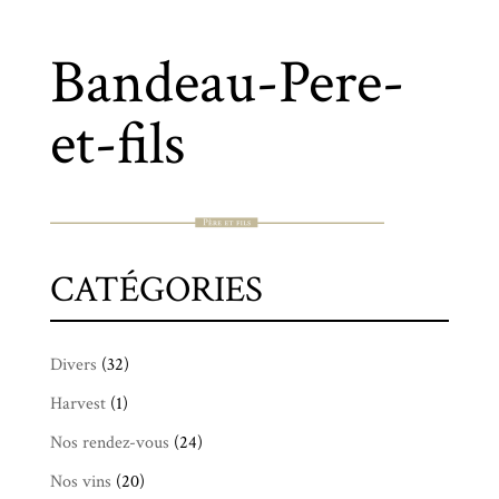
Bandeau-Pere-
et-fils
CATÉGORIES
Divers
(32)
Harvest
(1)
Nos rendez-vous
(24)
Nos vins
(20)