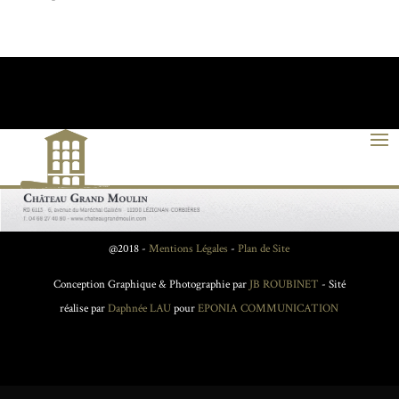
@2018 -
Mentions Légales
-
Plan de Site
Conception Graphique & Photographie par
JB ROUBINET
- Sité
réalise par
Daphnée LAU
pour
EPONIA COMMUNICATION