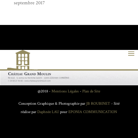
septembre 2017
@2018 -
Mentions Légales
-
Plan de Site
Conception Graphique & Photographie par
JB ROUBINET
- Sité
réalise par
Daphnée LAU
pour
EPONIA COMMUNICATION