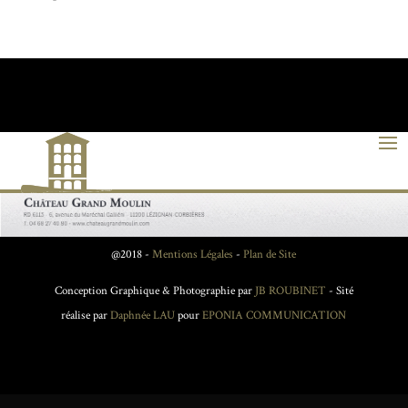
@2018 -
Mentions Légales
-
Plan de Site
Conception Graphique & Photographie par
JB ROUBINET
- Sité
réalise par
Daphnée LAU
pour
EPONIA COMMUNICATION