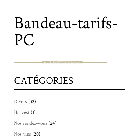
Bandeau-tarifs-
PC
CATÉGORIES
Divers
(32)
Harvest
(1)
Nos rendez-vous
(24)
Nos vins
(20)