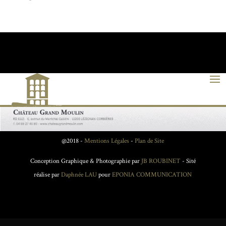
@2018 -
Mentions Légales
-
Plan de Site
Conception Graphique & Photographie par
JB ROUBINET
- Sité
réalise par
Daphnée LAU
pour
EPONIA COMMUNICATION