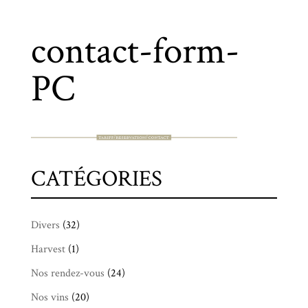
contact-form-
PC
CATÉGORIES
Divers
(32)
Harvest
(1)
Nos rendez-vous
(24)
Nos vins
(20)