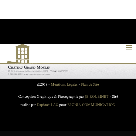
@2018 -
Mentions Légales
-
Plan de Site
Conception Graphique & Photographie par
JB ROUBINET
- Sité
réalise par
Daphnée LAU
pour
EPONIA COMMUNICATION