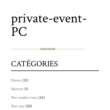
private-event-
PC
CATÉGORIES
Divers
(32)
Harvest
(1)
Nos rendez-vous
(24)
Nos vins
(20)