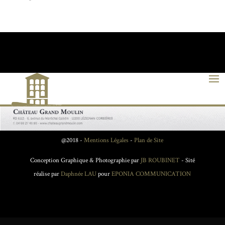
@2018 -
Mentions Légales
-
Plan de Site
Conception Graphique & Photographie par
JB ROUBINET
- Sité
réalise par
Daphnée LAU
pour
EPONIA COMMUNICATION