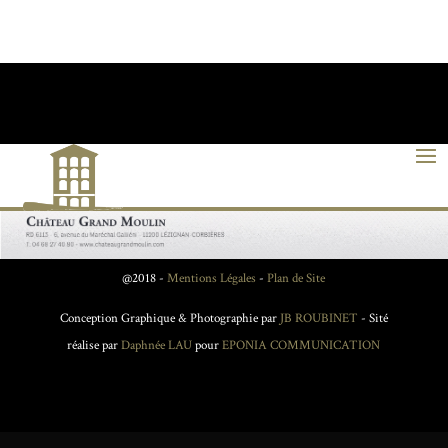
@2018 -
Mentions Légales
-
Plan de Site
Conception Graphique & Photographie par
JB ROUBINET
- Sité
réalise par
Daphnée LAU
pour
EPONIA COMMUNICATION