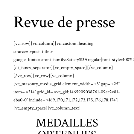
Revue de presse
[vc_row][vc_column][vc_custom_heading
source= »post_title »
google_fonts= »font_family:Satisfy%3Aregular|font_style:40
[dt_fancy_separator][vc_empty_space][/vc_column]
[/vc_row][vc_row][vc_column]
[vc_masonry_media_grid element_width= »3″ gap= »25″
item= »214″ grid_id= »vc_gid:1465909038761-09ec2e81-
eba0-0″ include= »169,170,171,172,173,175,176,178,174″]
[vc_empty_space][vc_column_text]
MEDAILLES