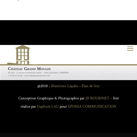
@2018 -
Mentions Légales
-
Plan de Site
Conception Graphique & Photographie par
JB ROUBINET
- Sité
réalise par
Daphnée LAU
pour
EPONIA COMMUNICATION