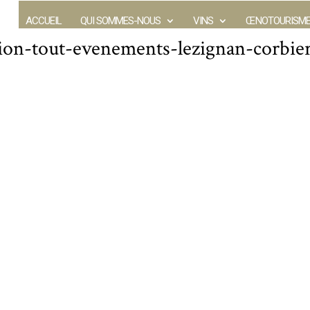
ACCUEIL
QUI SOMMES-NOUS
VINS
ŒNOTOURISM
tion-tout-evenements-lezignan-corbie