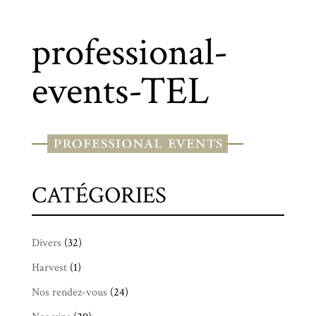
professional-
events-TEL
CATÉGORIES
Divers
(32)
Harvest
(1)
Nos rendez-vous
(24)