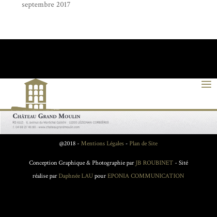
septembre 2017
@2018 -
Mentions Légales
-
Plan de Site
Conception Graphique & Photographie par
JB ROUBINET
- Sité
réalise par
Daphnée LAU
pour
EPONIA COMMUNICATION