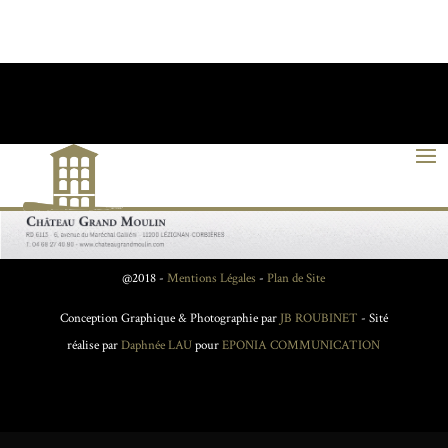
@2018 -
Mentions Légales
-
Plan de Site
Conception Graphique & Photographie par
JB ROUBINET
- Sité
réalise par
Daphnée LAU
pour
EPONIA COMMUNICATION