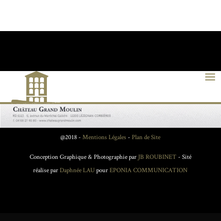
@2018 -
Mentions Légales
-
Plan de Site
Conception Graphique & Photographie par
JB ROUBINET
- Sité
réalise par
Daphnée LAU
pour
EPONIA COMMUNICATION