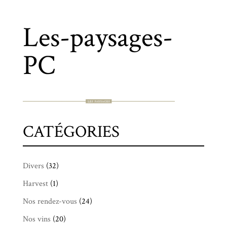
Les-paysages-
PC
CATÉGORIES
Divers
(32)
Harvest
(1)
Nos rendez-vous
(24)
Nos vins
(20)