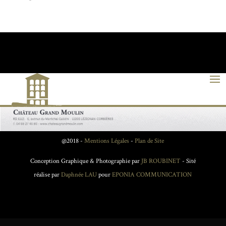
@2018 -
Mentions Légales
-
Plan de Site
Conception Graphique & Photographie par
JB ROUBINET
- Sité
réalise par
Daphnée LAU
pour
EPONIA COMMUNICATION