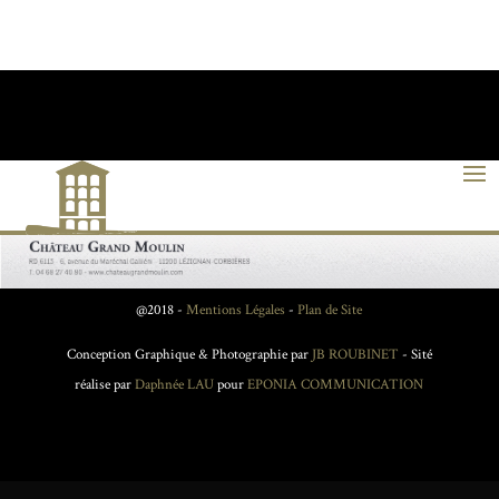
@2018 -
Mentions Légales
-
Plan de Site
Conception Graphique & Photographie par
JB ROUBINET
- Sité
réalise par
Daphnée LAU
pour
EPONIA COMMUNICATION