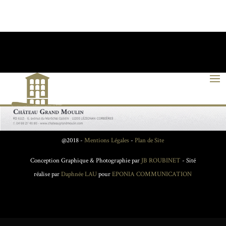
@2018 -
Mentions Légales
-
Plan de Site
Conception Graphique & Photographie par
JB ROUBINET
- Sité
réalise par
Daphnée LAU
pour
EPONIA COMMUNICATION