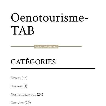
Oenotourisme-
TAB
CATÉGORIES
Divers
(32)
Harvest
(1)
Nos rendez-vous
(24)
Nos vins
(20)