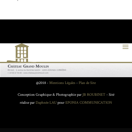
@2018 -
Mentions Légales
-
Plan de Site
Conception Graphique & Photographie par
JB ROUBINET
- Sité
réalise par
Daphnée LAU
pour
EPONIA COMMUNICATION