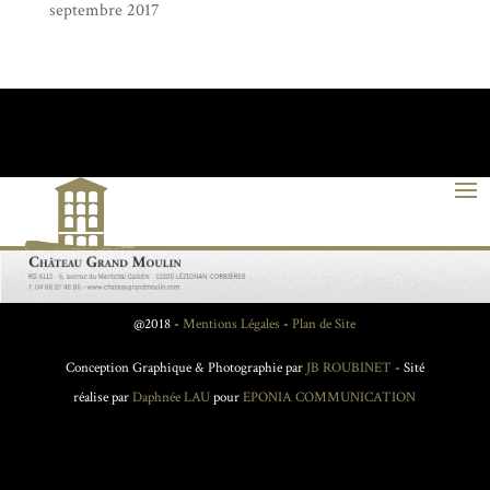
septembre 2017
@2018 -
Mentions Légales
-
Plan de Site
Conception Graphique & Photographie par
JB ROUBINET
- Sité
réalise par
Daphnée LAU
pour
EPONIA COMMUNICATION