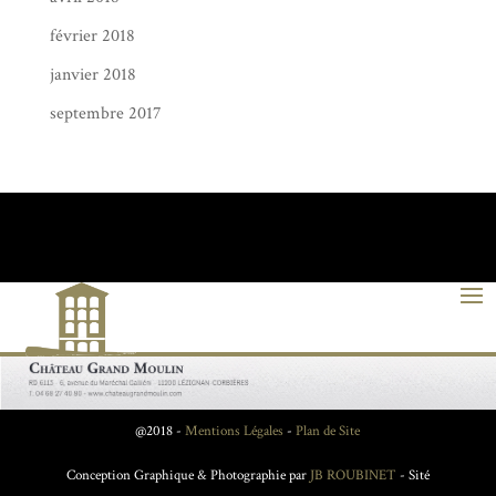
février 2018
janvier 2018
septembre 2017
@2018 -
Mentions Légales
-
Plan de Site
Conception Graphique & Photographie par
JB ROUBINET
- Sité