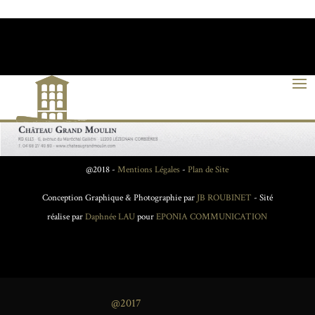
@2018 -
Mentions Légales
-
Plan de Site
Conception Graphique & Photographie par
JB ROUBINET
- Sité
réalise par
Daphnée LAU
pour
EPONIA COMMUNICATION
@2017