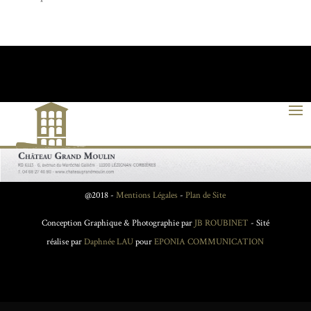
@2018 -
Mentions Légales
-
Plan de Site
Conception Graphique & Photographie par
JB ROUBINET
- Sité
réalise par
Daphnée LAU
pour
EPONIA COMMUNICATION