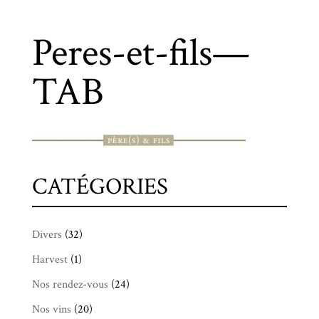
Peres-et-fils—
TAB
CATÉGORIES
Divers
(32)
Harvest
(1)
Nos rendez-vous
(24)
Nos vins
(20)